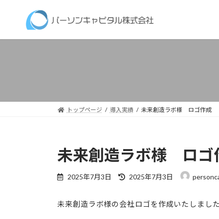
コ
ナ
ン
ビ
テ
ゲ
ン
ー
ツ
シ
へ
ョ
ス
ン
キ
に
ッ
移
トップページ
導入実績
未来創造ラボ様 ロゴ作成
プ
動
未来創造ラボ様 ロゴ
最
2025年7月3日
2025年7月3日
personca
終
更
未来創造ラボ様の会社ロゴを作成いたしまし
新
日