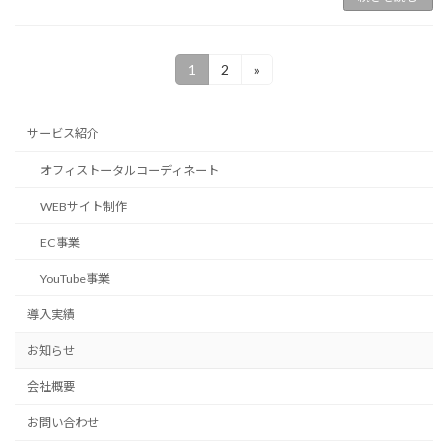
投
1
2
»
固
固
定
定
稿
ペ
ペ
ー
ー
の
サービス紹介
ジ
ジ
ペ
オフィストータルコーディネート
ー
WEBサイト制作
ジ
EC事業
送
YouTube事業
り
導入実績
お知らせ
会社概要
お問い合わせ