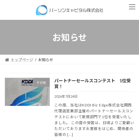
コ
ナ
ン
ビ
テ
ゲ
ン
ー
ツ
シ
へ
ョ
お知らせ
ス
ン
キ
に
ッ
移
プ
動
トップページ
お知らせ
パートナーセールスコンテスト 1位受
その他
賞！
2026年7月24日
この度、当社はKDDI Biz Edge株式会社関西
代理店営業部主催のパートナーセールスコン
テストにおいて新規部門で1位を受賞いたし
ました。 この度の受賞は、日頃よりご愛顧い
ただいておりますお客様をはじめ、関係者の
皆様の […]