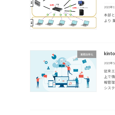
2023年
本部
より 
ki
業務効率化
2023年
従来エ
上で
報管理
システ