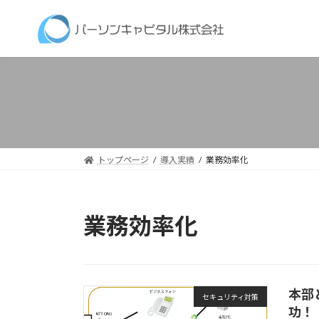
コ
ナ
ン
ビ
テ
ゲ
ン
ー
ツ
シ
へ
ョ
ス
ン
キ
に
ッ
移
トップページ
導入実績
業務効率化
プ
動
業務効率化
本部
セキュリティ対策
功！