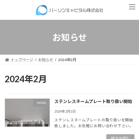
コ
ナ
ン
ビ
テ
ゲ
ン
ー
ツ
シ
へ
ョ
お知らせ
ス
ン
キ
に
ッ
移
プ
動
トップページ
お知らせ
2024年2月
2024年2月
ステンレスネームプレート取り扱い開始
NEWS
2024年2月1日
ステンレスネームプレートの取り扱いを開始
致しました。お気軽にお問い合わせ下さい。
続きを読む