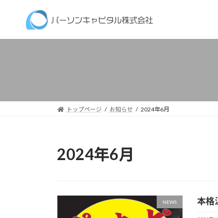
コ
ナ
ン
ビ
テ
ゲ
ン
ー
ツ
シ
へ
ョ
ス
ン
キ
に
ッ
移
トップページ
お知らせ
2024年6月
プ
動
2024年6月
本格
NEWS