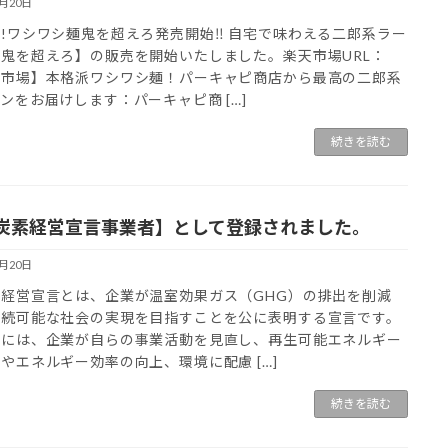
6月20日
!ワシワシ麺鬼を超えろ発売開始‼ 自宅で味わえる二郎系ラー
鬼を超えろ】の販売を開始いたしました。楽天市場URL：
天市場】本格派ワシワシ麺！パーキャピ商店から最高の二郎系
ンをお届けします：パーキャピ商 […]
続きを読む
炭素経営宣言事業者】として登録されました。
6月20日
素経営宣言とは、企業が温室効果ガス（GHG）の排出を削減
持続可能な社会の実現を目指すことを公に表明する宣言です。
的には、企業が自らの事業活動を見直し、再生可能エネルギー
やエネルギー効率の向上、環境に配慮 […]
続きを読む