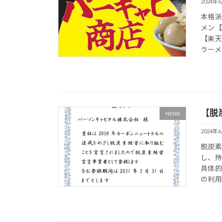
2024年
本格派
メン【
【楽
ラーメ
【脱
NEWS
2024年
脱炭
し、
具体
の利用