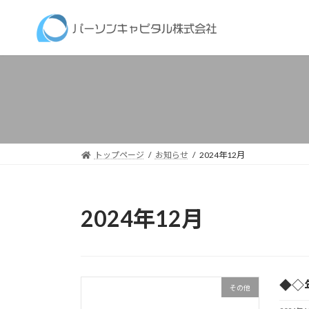
コ
ナ
ン
ビ
テ
ゲ
ン
ー
ツ
シ
へ
ョ
ス
ン
キ
に
ッ
移
トップページ
お知らせ
2024年12月
プ
動
2024年12月
◆◇
その他