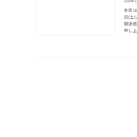
2024年
本年は
日(土
御迷
申し上げ