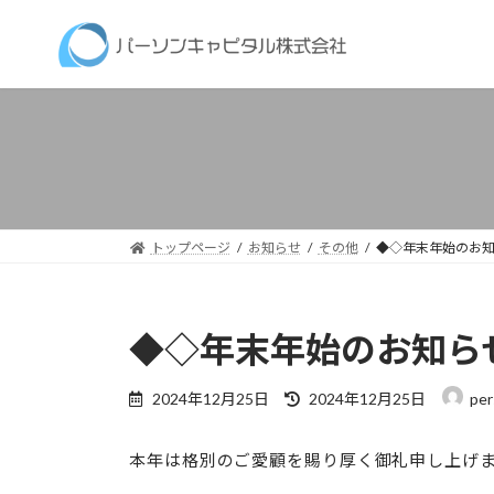
コ
ナ
ン
ビ
テ
ゲ
ン
ー
ツ
シ
へ
ョ
ス
ン
キ
に
ッ
移
トップページ
お知らせ
その他
◆◇年末年始のお
プ
動
◆◇年末年始のお知ら
最
2024年12月25日
2024年12月25日
per
終
更
本年は格別のご愛顧を賜り厚く御礼申し上げ
新
日