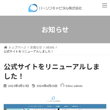
コ
ナ
ン
ビ
テ
ゲ
ン
ー
ツ
シ
へ
ョ
お知らせ
ス
ン
キ
に
ッ
移
プ
動
トップページ
お知らせ
NEWS
公式サイトをリニューアルしました！
公式サイトをリニューアルしま
した！
最
2023年3月17日
2024年6月20日
01inc-admin
終
更
新
日
時